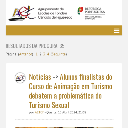
Agrupamento
RESULTADOS DA PROCURA: 35
EE / Alunos
Página: (
Clubes e Projetos
Anterior
)
1
2
3
4
(
Seguinte
)
Cursos Profissionais
Bibliotecas
Notícias
->
Alunos finalistas do
Media AETCF
Curso de Animação em Turismo
Legislação
debatem a problemática do
Utilizador não identificado. (
Entrar
)
Turismo Sexual
por
AETCF
- Quarta, 10 Abril 2024, 21:08