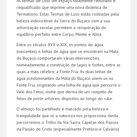
As termas de Luso um espaço totalmente renovado e
requalificado que imprime uma nova dinâmica de
Termalismo. Estas Termas de Luso estão rodeadas pela
beleza indescritível da Serra do Buçaco com a sua
arborização secular, permitem a recuperação do
equilíbrio perfeito entre Corpo, Mente e Alma.
Entre os séculos XVII e XIX, os pontos de água
(nascentes) e linhas de água que se encontram na Mata
do Buçaco, comportaram várias intervenções,
nomeadamente a construção de lagos e fontes, entre as
quais a mais célebre, a Fonte Fria. As duas linhas de
água predominantes da Mata do Buçaco unem-se na
Fonte Fria, originando uma linha de água que percorre o
Vale dos Fetos, nome que deriva de um conjunto de
fetos de porte arbóreo, dispostos ao longo do vale.
O almoço foi partilhado e marcado pela beleza e
tranquilidade que só a natureza nos proporciona. Ainda
percorremos o Trilho da Via-Sacra, Capelas dos Passos
da Paixão de Cristo (especialmente Pretório e Calvário).