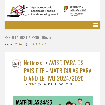
Agrupamento
RESULTADOS DA PROCURA: 57
EE / Alunos
Página: (
Clubes e Projetos
Anterior
)
1
2
3
4
5
6
Cursos Profissionais
Bibliotecas
Notícias
->
AVISO PARA OS
Media AETCF
PAIS E EE - MATRÍCULAS PARA
Legislação
O ANO LETIVO 2024/2025
Utilizador não identificado. (
Entrar
)
por
AETCF
- Quinta, 13 Junho 2024, 22:27