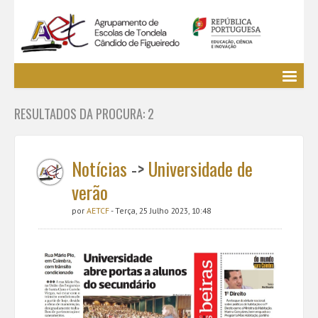
Agrupamento
RESULTADOS DA PROCURA: 2
EE / Alunos
Clubes e Projetos
Cursos Profissionais
Notícias
->
Universidade de
Bibliotecas
verão
Media AETCF
por
AETCF
- Terça, 25 Julho 2023, 10:48
Legislação
Utilizador não identificado. (
Entrar
)