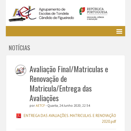
Agrupamento
NOTÍCIAS
EE / Alunos
Clubes e Projetos
Cursos Profissionais
Avaliação Final/Matriculas e
Bibliotecas
Renovação de
Media AETCF
Matricula/Entrega das
Legislação
Avaliações
Utilizador não identificado. (
Entrar
)
por
AETCF
- Quarta, 24 Junho 2020, 22:54
ENTREGA DAS AVALIAÇÕES. MATRICULAS. E RENOVAÇÃO
2020.pdf