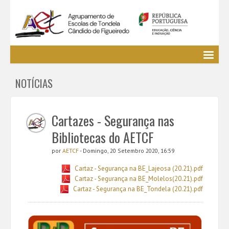
Agrupamento
NOTÍCIAS
EE / Alunos
Clubes e Projetos
Cursos Profissionais
Cartazes - Segurança nas
Bibliotecas
Bibliotecas do AETCF
Media AETCF
por
AETCF
- Domingo, 20 Setembro 2020, 16:59
Legislação
Cartaz - Segurança na BE_Lajeosa (20.21).pdf
Utilizador não identificado. (
Entrar
)
Cartaz - Segurança na BE_Molelos(20.21).pdf
Cartaz - Segurança na BE_Tondela (20.21).pdf