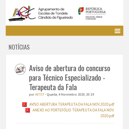
Agrupamento
NOTÍCIAS
EE / Alunos
Clubes e Projetos
Cursos Profissionais
Aviso de abertura do concurso
Bibliotecas
para Técnico Especializado -
Media AETCF
Terapeuta da Fala
Legislação
por
AETCF
- Quarta, 4 Novembro 2020, 20:19
Utilizador não identificado. (
Entrar
)
AVISO ABERTURA TERAPEUTA DA FALA NOV.2020.pdf
ANEXO AO PORTEFÓLIO TERAPEUTA DA FALA NOV.
2020.pdf