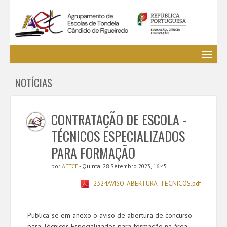
Agrupamento
NOTÍCIAS
EE / Alunos
Clubes e Projetos
Cursos Profissionais
CONTRATAÇÃO DE ESCOLA -
Bibliotecas
TÉCNICOS ESPECIALIZADOS
Media AETCF
PARA FORMAÇÃO
Legislação
por
AETCF
- Quinta, 28 Setembro 2023, 16:45
Utilizador não identificado. (
Entrar
)
2324AVISO_ABERTURA_TECNICOS.pdf
Publica-se em anexo o aviso de abertura de concurso
para Técnicos Especializados para formação na área