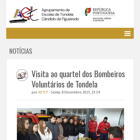
Agrupamento
NOTÍCIAS
EE / Alunos
Clubes e Projetos
Cursos Profissionais
Visita ao quartel dos Bombeiros
Bibliotecas
Voluntários de Tondela
Media AETCF
por
AETCF
- Sexta, 8 Dezembro 2023, 23:59
Legislação
Utilizador não identificado. (
Entrar
)