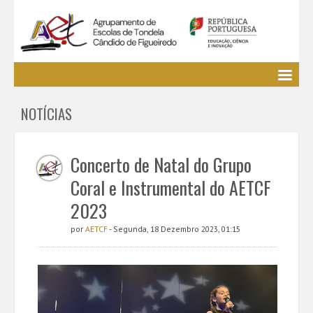
Agrupamento
NOTÍCIAS
EE / Alunos
Clubes e Projetos
Cursos Profissionais
Concerto de Natal do Grupo
Bibliotecas
Coral e Instrumental do AETCF
Media AETCF
2023
Legislação
por
AETCF
- Segunda, 18 Dezembro 2023, 01:15
Utilizador não identificado. (
Entrar
)