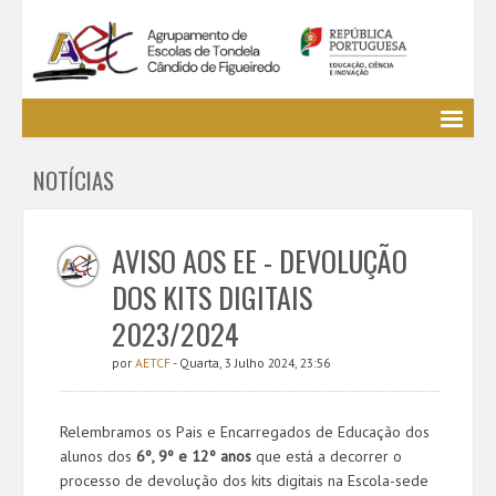
Agrupamento
NOTÍCIAS
EE / Alunos
Clubes e Projetos
Cursos Profissionais
AVISO AOS EE - DEVOLUÇÃO
Bibliotecas
DOS KITS DIGITAIS
Media AETCF
2023/2024
Legislação
por
AETCF
- Quarta, 3 Julho 2024, 23:56
Utilizador não identificado. (
Entrar
)
Relembramos os Pais e Encarregados de Educação dos
alunos dos
6º, 9º e 12º anos
que está a decorrer o
processo de devolução dos kits digitais na Escola-sede