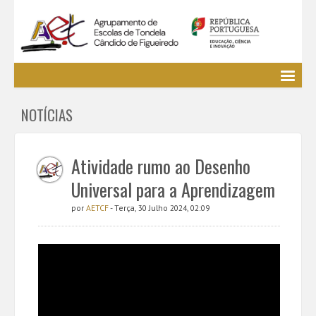
Agrupamento
NOTÍCIAS
EE / Alunos
Clubes e Projetos
Cursos Profissionais
Atividade rumo ao Desenho
Bibliotecas
Universal para a Aprendizagem
Media AETCF
por
AETCF
- Terça, 30 Julho 2024, 02:09
Legislação
Utilizador não identificado. (
Entrar
)