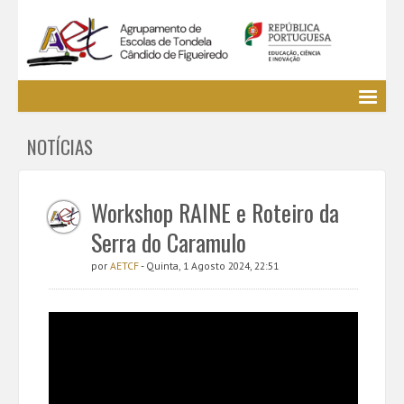
Agrupamento
NOTÍCIAS
EE / Alunos
Clubes e Projetos
Cursos Profissionais
Workshop RAINE e Roteiro da
Bibliotecas
Serra do Caramulo
Media AETCF
por
AETCF
- Quinta, 1 Agosto 2024, 22:51
Legislação
Utilizador não identificado. (
Entrar
)