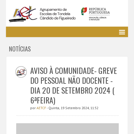
Agrupamento
NOTÍCIAS
EE / Alunos
Clubes e Projetos
Cursos Profissionais
AVISO À COMUNIDADE- GREVE
Bibliotecas
DO PESSOAL NÃO DOCENTE -
Media AETCF
DIA 20 DE SETEMBRO 2024 (
Legislação
6ªFEIRA)
Utilizador não identificado. (
Entrar
)
por
AETCF
- Quinta, 19 Setembro 2024, 11:52