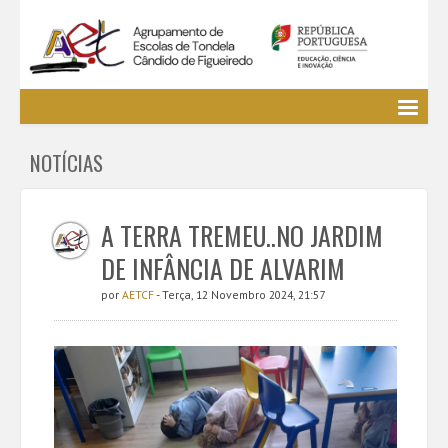
Agrupamento
NOTÍCIAS
EE / Alunos
Clubes e Projetos
Cursos Profissionais
A TERRA TREMEU..NO JARDIM
Bibliotecas
DE INFÂNCIA DE ALVARIM
Media AETCF
por
AETCF
- Terça, 12 Novembro 2024, 21:57
Legislação
Utilizador não identificado. (
Entrar
)