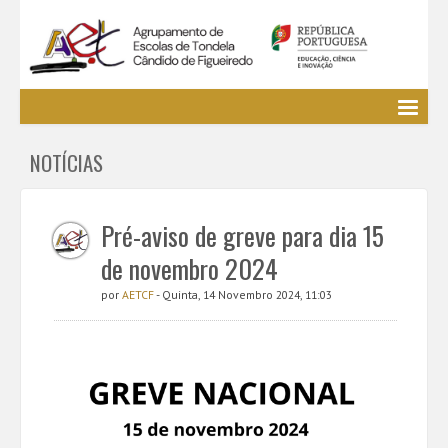
Agrupamento
NOTÍCIAS
EE / Alunos
Clubes e Projetos
Cursos Profissionais
Pré-aviso de greve para dia 15
Bibliotecas
de novembro 2024
Media AETCF
por
AETCF
- Quinta, 14 Novembro 2024, 11:03
Legislação
Utilizador não identificado. (
Entrar
)