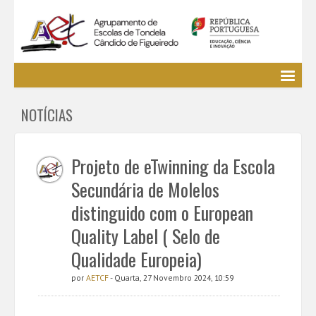
Agrupamento
NOTÍCIAS
EE / Alunos
Clubes e Projetos
Cursos Profissionais
Projeto de eTwinning da Escola
Bibliotecas
Secundária de Molelos
Media AETCF
distinguido com o European
Legislação
Quality Label ( Selo de
Utilizador não identificado. (
Entrar
)
Qualidade Europeia)
por
AETCF
- Quarta, 27 Novembro 2024, 10:59