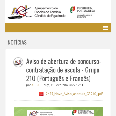
Agrupamento
NOTÍCIAS
EE / Alunos
Clubes e Projetos
Cursos Profissionais
Aviso de abertura de concurso-
Bibliotecas
contratação de escola - Grupo
Media AETCF
210 (Português e Francês)
Legislação
por
AETCF
- Terça, 11 Fevereiro 2025, 17:31
Utilizador não identificado. (
Entrar
)
2425_Novo_Aviso_abertura_GR210_.pdf