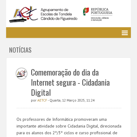
Agrupamento
NOTÍCIAS
EE / Alunos
Clubes e Projetos
Cursos Profissionais
Comemoração do dia da
Bibliotecas
Internet segura - Cidadania
Media AETCF
Digital
Legislação
por
AETCF
- Quarta, 12 Março 2025, 11:24
Utilizador não identificado. (
Entrar
)
Os professores de Informática promoveram uma
importante atividade sobre Cidadania Digital, direcionada
para os alunos dos 2º/3º ciclos e curso profissional de