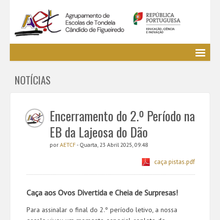
Agrupamento
NOTÍCIAS
EE / Alunos
Clubes e Projetos
Cursos Profissionais
Encerramento do 2.º Período na
Bibliotecas
EB da Lajeosa do Dão
Media AETCF
por
AETCF
- Quarta, 23 Abril 2025, 09:48
Legislação
caça pistas.pdf
Utilizador não identificado. (
Entrar
)
Caça aos Ovos Divertida e Cheia de Surpresas!
Para assinalar o final do 2.º período letivo, a nossa