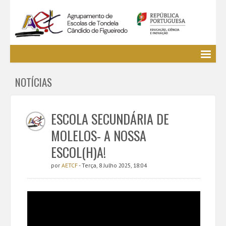
Agrupamento
NOTÍCIAS
EE / Alunos
Clubes e Projetos
Cursos Profissionais
ESCOLA SECUNDÁRIA DE
Bibliotecas
MOLELOS- A NOSSA
Media AETCF
ESCOL(H)A!
Legislação
por
AETCF
- Terça, 8 Julho 2025, 18:04
Utilizador não identificado. (
Entrar
)