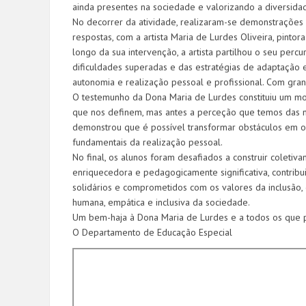
ainda presentes na sociedade e valorizando a diversida
No decorrer da atividade, realizaram-se demonstrações
respostas, com a artista Maria de Lurdes Oliveira, pint
longo da sua intervenção, a artista partilhou o seu perc
dificuldades superadas e das estratégias de adaptação 
autonomia e realização pessoal e profissional. Com gran
O testemunho da Dona Maria de Lurdes constituiu um mom
que nos definem, mas antes a perceção que temos das nos
demonstrou que é possível transformar obstáculos em op
fundamentais da realização pessoal.
No final, os alunos foram desafiados a construir colet
enriquecedora e pedagogicamente significativa, contribu
solidários e comprometidos com os valores da inclusão, 
humana, empática e inclusiva da sociedade.
Um bem-haja à Dona Maria de Lurdes e a todos os que par
O Departamento de Educação Especial