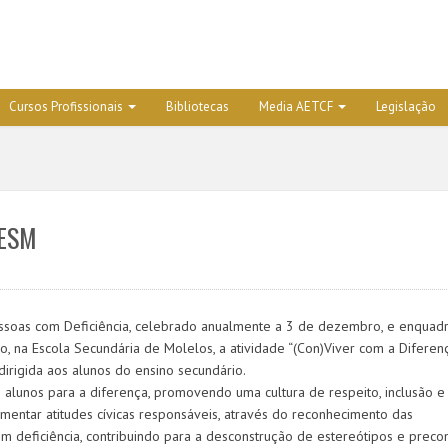
Cursos Profissionais
Bibliotecas
Media AETCF
Legislação
 ESM
essoas com Deficiência, celebrado anualmente a 3 de dezembro, e enquad
ro, na Escola Secundária de Molelos, a atividade “(Con)Viver com a Diferenç
rigida aos alunos do ensino secundário.
 os alunos para a diferença, promovendo uma cultura de respeito, inclusão e
mentar atitudes cívicas responsáveis, através do reconhecimento das
m deficiência, contribuindo para a desconstrução de estereótipos e preco