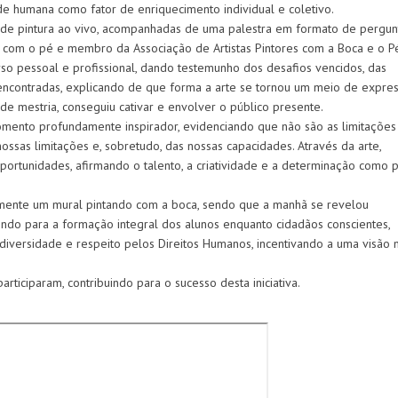
de humana como fator de enriquecimento individual e coletivo.
 de pintura ao vivo, acompanhadas de uma palestra em formato de pergun
ora com o pé e membro da Associação de Artistas Pintores com a Boca e o P
urso pessoal e profissional, dando testemunho dos desafios vencidos, das
encontradas, explicando de que forma a arte se tornou um meio de expres
de mestria, conseguiu cativar e envolver o público presente.
ento profundamente inspirador, evidenciando que não são as limitações 
sas limitações e, sobretudo, das nossas capacidades. Através da arte,
ortunidades, afirmando o talento, a criatividade e a determinação como p
ivamente um mural pintando com a boca, sendo que a manhã se revelou
indo para a formação integral dos alunos enquanto cidadãos conscientes,
diversidade e respeito pelos Direitos Humanos, incentivando a uma visão 
ticiparam, contribuindo para o sucesso desta iniciativa.