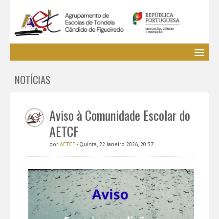
Agrupamento
NOTÍCIAS
EE / Alunos
Clubes e Projetos
Cursos Profissionais
Aviso à Comunidade Escolar do
Bibliotecas
AETCF
Media AETCF
por
AETCF
- Quinta, 22 Janeiro 2026, 20:37
Legislação
Utilizador não identificado. (
Entrar
)