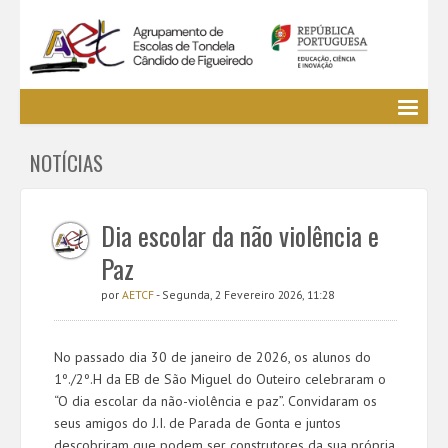
Agrupamento
NOTÍCIAS
EE / Alunos
Clubes e Projetos
Cursos Profissionais
Dia escolar da não violência e
Bibliotecas
Paz
Media AETCF
por
AETCF
- Segunda, 2 Fevereiro 2026, 11:28
Legislação
Utilizador não identificado. (
Entrar
)
No passado dia 30 de janeiro de 2026, os alunos do
1º./2º.H da EB de São Miguel do Outeiro celebraram o
“O dia escolar da não-violência e paz”. Convidaram os
seus amigos do J.I. de Parada de Gonta e juntos
descobriram que podem ser construtores da sua própria