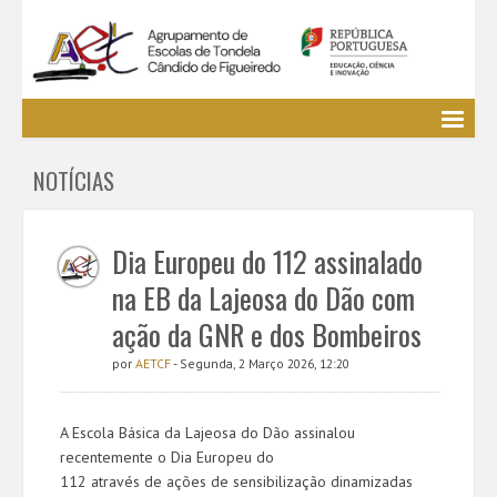
Agrupamento
NOTÍCIAS
EE / Alunos
Clubes e Projetos
Cursos Profissionais
Dia Europeu do 112 assinalado
Bibliotecas
na EB da Lajeosa do Dão com
Media AETCF
ação da GNR e dos Bombeiros
Legislação
por
AETCF
- Segunda, 2 Março 2026, 12:20
Utilizador não identificado. (
Entrar
)
A Escola Básica da Lajeosa do Dão assinalou
recentemente o Dia Europeu do
112 através de ações de sensibilização dinamizadas