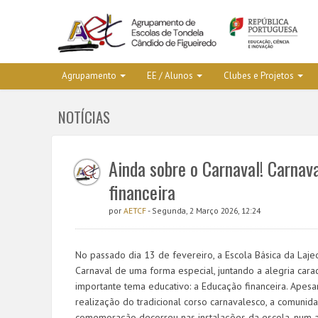
Agrupamento
EE / Alunos
Clubes e Projetos
NOTÍCIAS
Ainda sobre o Carnaval! Carnav
financeira
por
AETCF
- Segunda, 2 Março 2026, 12:24
No passado dia 13 de fevereiro, a Escola Básica da Laj
Carnaval de uma forma especial, juntando a alegria cara
importante tema educativo: a Educação financeira. Apesa
realização do tradicional corso carnavalesco, a comunid
comemoração decorreu nas instalações da escola, num 