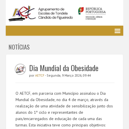
Agrupamento
NOTÍCIAS
EE / Alunos
Clubes e Projetos
Cursos Profissionais
Dia Mundial da Obesidade
Bibliotecas
por
AETCF
- Segunda, 9 Março 2026, 09:44
Media AETCF
Legislação
O AETCF, em parceria com Município assinalou o Dia
Utilizador não identificado. (
Entrar
)
Mundial da Obesidade, no dia 4 de março, através da
realização de uma atividade de sensibilização junto dos
alunos do 1º ciclo e representantes de
pais/encarregados de educação de cada uma das
turmas. Esta iniciativa teve como principais objetivos: