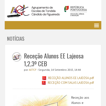
Agrupamento
NOTÍCIAS
EE / Alunos
Clubes e Projetos
Cursos Profissionais
Receção Alunos EE Lajeosa
Bibliotecas
1,2,3º CEB
Media AETCF
por
AETCF
- Segunda, 14 Setembro 2015, 14:44
Legislação
RECEÇÃO ALUNOS EE LAJEOSA.pdf
Utilizador não identificado. (
Entrar
)
RECEÇÃO COM SALAS LAJEOSA.pdf
Receção aos
Alunos e