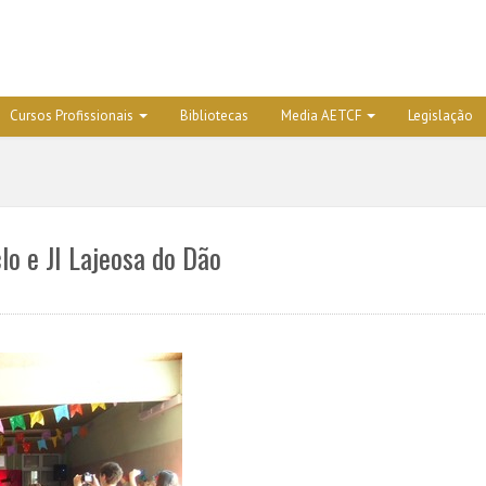
Cursos Profissionais
Bibliotecas
Media AETCF
Legislação
clo e JI Lajeosa do Dão