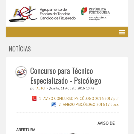
Agrupamento
NOTÍCIAS
EE / Alunos
Clubes e Projetos
Cursos Profissionais
Concurso para Técnico
Bibliotecas
Especializado - Psicólogo
Media AETCF
por
AETCF
- Quinta, 11 Agosto 2016, 10:42
Legislação
1- AVISO CONCURSO PSICÓLOGO 2016.2017.pdf
Utilizador não identificado. (
Entrar
)
2- ANEXO PSICÓLOGO 2016.17.docx
AVISO DE
ABERTURA