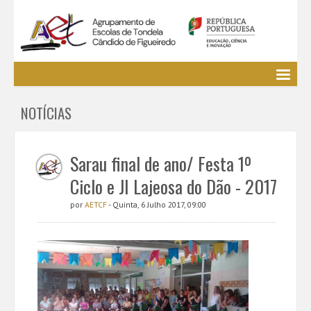
Agrupamento
NOTÍCIAS
EE / Alunos
Clubes e Projetos
Cursos Profissionais
Sarau final de ano/ Festa 1º
Bibliotecas
Ciclo e JI Lajeosa do Dão - 2017
Media AETCF
por
AETCF
- Quinta, 6 Julho 2017, 09:00
Legislação
Utilizador não identificado. (
Entrar
)