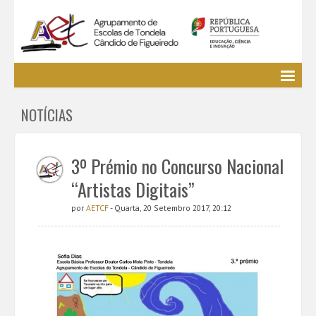
Agrupamento
NOTÍCIAS
EE / Alunos
Clubes e Projetos
Cursos Profissionais
3º Prémio no Concurso Nacional
Bibliotecas
“Artistas Digitais”
Media AETCF
por
AETCF
- Quarta, 20 Setembro 2017, 20:12
Legislação
Utilizador não identificado. (
Entrar
)