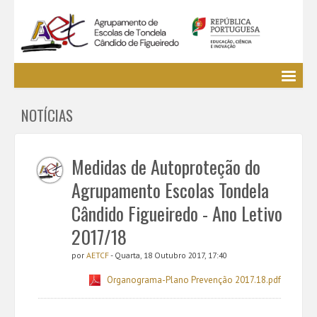
Agrupamento
NOTÍCIAS
EE / Alunos
Clubes e Projetos
Cursos Profissionais
Medidas de Autoproteção do
Bibliotecas
Agrupamento Escolas Tondela
Media AETCF
Cândido Figueiredo - Ano Letivo
Legislação
2017/18
Utilizador não identificado. (
Entrar
)
por
AETCF
- Quarta, 18 Outubro 2017, 17:40
Organograma-Plano Prevenção 2017.18.pdf