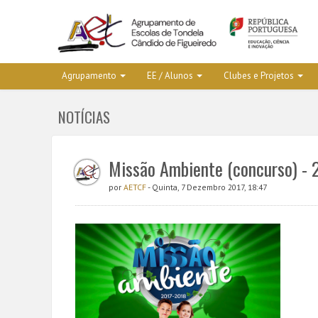
Agrupamento
EE / Alunos
Clubes e Projetos
NOTÍCIAS
Missão Ambiente (concurso) -
por
AETCF
- Quinta, 7 Dezembro 2017, 18:47