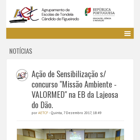
Agrupamento
NOTÍCIAS
EE / Alunos
Clubes e Projetos
Cursos Profissionais
Ação de Sensibilização s/
Bibliotecas
concurso "Missão Ambiente -
Media AETCF
VALORMED" na EB da Lajeosa
Legislação
do Dão.
Utilizador não identificado. (
Entrar
)
por
AETCF
- Quinta, 7 Dezembro 2017, 18:49