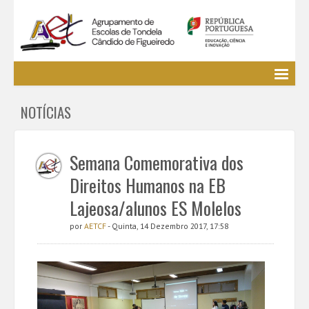
Agrupamento
NOTÍCIAS
EE / Alunos
Clubes e Projetos
Cursos Profissionais
Semana Comemorativa dos
Bibliotecas
Direitos Humanos na EB
Media AETCF
Lajeosa/alunos ES Molelos
Legislação
por
AETCF
- Quinta, 14 Dezembro 2017, 17:58
Utilizador não identificado. (
Entrar
)