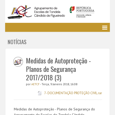
Agrupamento
NOTÍCIAS
EE / Alunos
Clubes e Projetos
Cursos Profissionais
Medidas de Autoproteção -
Bibliotecas
Planos de Segurança
Media AETCF
2017/2018 (3)
Legislação
por
AETCF
- Terça, 9 Janeiro 2018, 16:08
Utilizador não identificado. (
Entrar
)
7- DOCUMENTAÇÃO PROTEÇÃO CIVIL.rar
Medidas de Autoproteção - Planos de Segurança do
Agrupamento de Escolas de Tondela Cândido