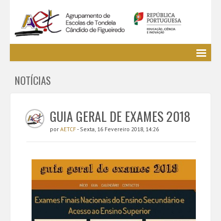
Agrupamento
NOTÍCIAS
EE / Alunos
Clubes e Projetos
Cursos Profissionais
GUIA GERAL DE EXAMES 2018
Bibliotecas
por
AETCF
- Sexta, 16 Fevereiro 2018, 14:26
Media AETCF
Legislação
Utilizador não identificado. (
Entrar
)