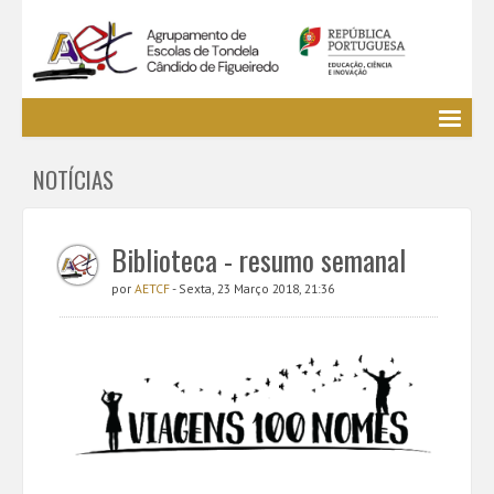
Agrupamento
NOTÍCIAS
EE / Alunos
Clubes e Projetos
Cursos Profissionais
Biblioteca - resumo semanal
Bibliotecas
por
AETCF
- Sexta, 23 Março 2018, 21:36
Media AETCF
Legislação
Utilizador não identificado. (
Entrar
)