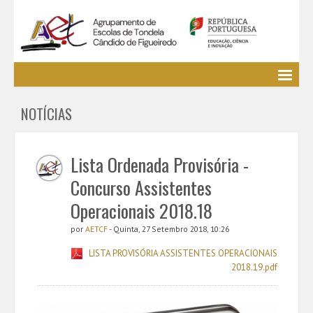
Agrupamento
NOTÍCIAS
EE / Alunos
Clubes e Projetos
Cursos Profissionais
Lista Ordenada Provisória -
Bibliotecas
Concurso Assistentes
Media AETCF
Operacionais 2018.18
Legislação
por
AETCF
- Quinta, 27 Setembro 2018, 10:26
Utilizador não identificado. (
Entrar
)
LISTA PROVISÓRIA ASSISTENTES OPERACIONAIS
2018.19.pdf