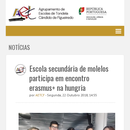
Agrupamento
NOTÍCIAS
EE / Alunos
Clubes e Projetos
Cursos Profissionais
Escola secundária de molelos
Bibliotecas
participa em encontro
Media AETCF
erasmus+ na hungria
Legislação
por
AETCF
- Segunda, 22 Outubro 2018, 14:55
Utilizador não identificado. (
Entrar
)