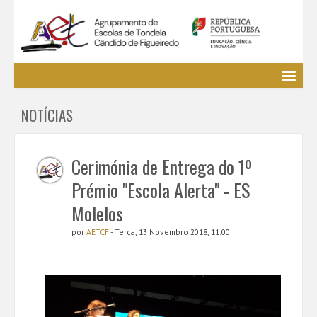
Agrupamento
NOTÍCIAS
EE / Alunos
Clubes e Projetos
Cursos Profissionais
Cerimónia de Entrega do 1º
Bibliotecas
Prémio "Escola Alerta" - ES
Media AETCF
Molelos
Legislação
por
AETCF
- Terça, 13 Novembro 2018, 11:00
Utilizador não identificado. (
Entrar
)