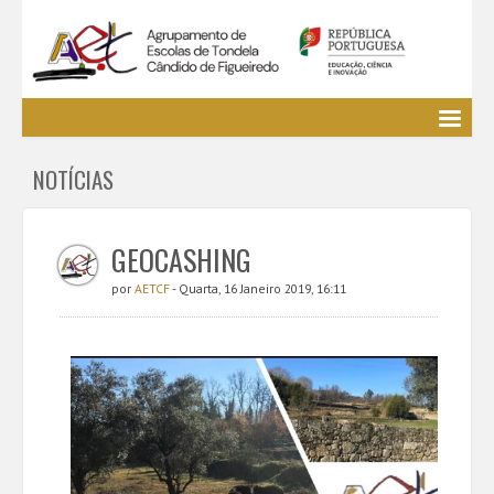
Agrupamento
NOTÍCIAS
EE / Alunos
Clubes e Projetos
Cursos Profissionais
GEOCASHING
Bibliotecas
por
AETCF
- Quarta, 16 Janeiro 2019, 16:11
Media AETCF
Legislação
Utilizador não identificado. (
Entrar
)