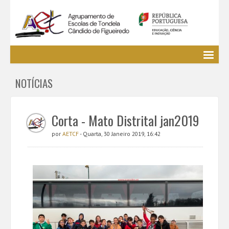
Agrupamento
NOTÍCIAS
EE / Alunos
Clubes e Projetos
Cursos Profissionais
Corta - Mato Distrital jan2019
Bibliotecas
por
AETCF
- Quarta, 30 Janeiro 2019, 16:42
Media AETCF
Legislação
Utilizador não identificado. (
Entrar
)