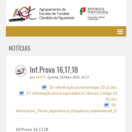
Agrupamento
NOTÍCIAS
EE / Alunos
Clubes e Projetos
Cursos Profissionais
Inf.Prova 16,17,18
Bibliotecas
por
AETCF
- Quinta, 28 Maio 2020, 13:37
Media AETCF
16- informação prova biologia 20 (2).doc
Legislação
17- informação prova equivalência Ciências_Código 10
(1).doc
Utilizador não identificado. (
Entrar
)
18-
Informacao__Prova_equivalencia_frequência_matematica9_2020.docx
Inf.Prova 16,17,18