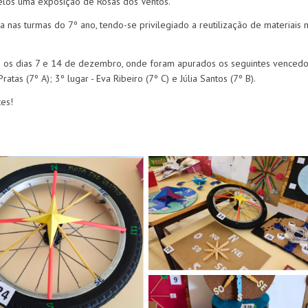
lelos uma exposição de Rosas dos Ventos.
a nas turmas do 7º ano, tendo-se privilegiado a reutilização de materiais 
e os dias 7 e 14 de dezembro, onde foram apurados os seguintes vencedo
atas (7º A); 3º lugar - Eva Ribeiro (7º C) e Júlia Santos (7º B).
tes!