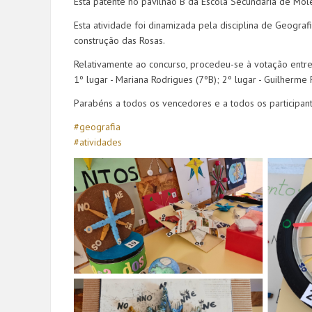
Está patente no pavilhão B da Escola Secundária de Mo
Esta atividade foi dinamizada pela disciplina de Geografi
construção das Rosas.
Relativamente ao concurso, procedeu-se à votação entr
1º lugar - Mariana Rodrigues (7ºB); 2º lugar - Guilherme Pr
Parabéns a todos os vencedores e a todos os participan
#geografia
#atividades