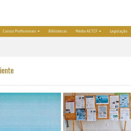
Cursos Profissionais
Bibliotecas
Media AETCF
Legislação
iente