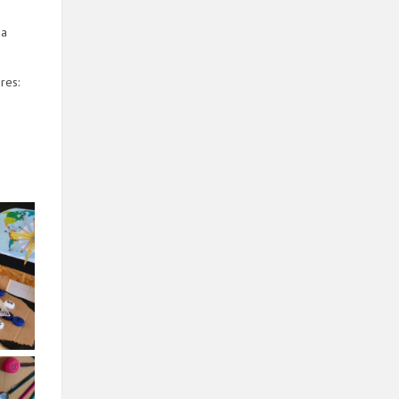
na
res: