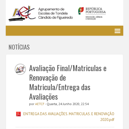
Agrupamento
NOTÍCIAS
EE / Alunos
Clubes e Projetos
Cursos Profissionais
Avaliação Final/Matriculas e
Bibliotecas
Renovação de
Media AETCF
Matricula/Entrega das
Legislação
Avaliações
Utilizador não identificado. (
Entrar
)
por
AETCF
- Quarta, 24 Junho 2020, 22:54
ENTREGA DAS AVALIAÇÕES. MATRICULAS. E RENOVAÇÃO
2020.pdf