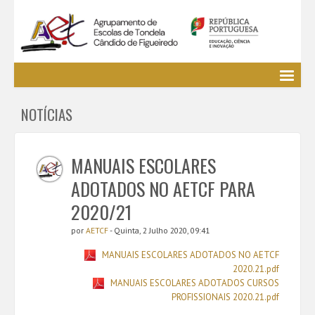
Agrupamento
NOTÍCIAS
EE / Alunos
Clubes e Projetos
Cursos Profissionais
MANUAIS ESCOLARES
Bibliotecas
ADOTADOS NO AETCF PARA
Media AETCF
2020/21
Legislação
por
AETCF
- Quinta, 2 Julho 2020, 09:41
Utilizador não identificado. (
Entrar
)
MANUAIS ESCOLARES ADOTADOS NO AETCF
2020.21.pdf
MANUAIS ESCOLARES ADOTADOS CURSOS
PROFISSIONAIS 2020.21.pdf