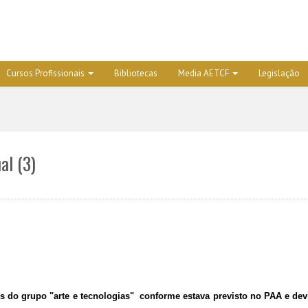
Cursos Profissionais
Bibliotecas
Media AETCF
Legislação
al (3)
os do grupo "arte e tecnologias" conforme estava previsto no PAA e dev