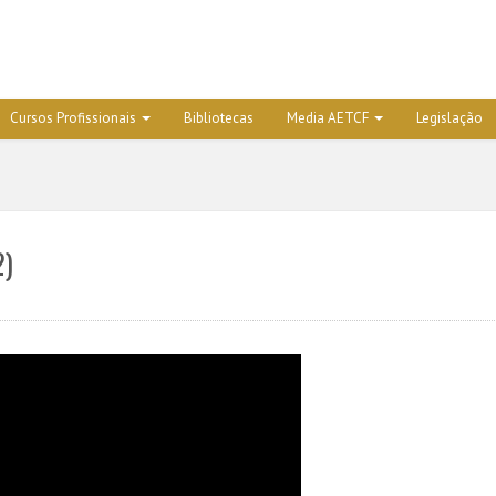
Cursos Profissionais
Bibliotecas
Media AETCF
Legislação
2)