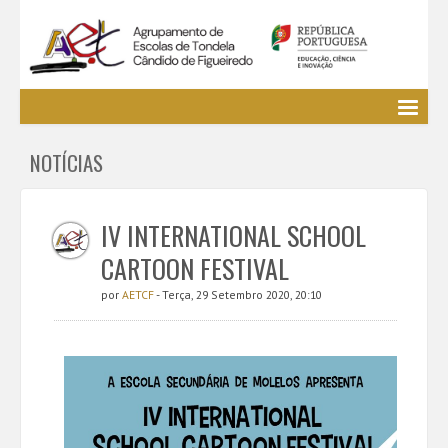
Agrupamento
NOTÍCIAS
EE / Alunos
Clubes e Projetos
Cursos Profissionais
IV INTERNATIONAL SCHOOL
Bibliotecas
CARTOON FESTIVAL
Media AETCF
por
AETCF
- Terça, 29 Setembro 2020, 20:10
Legislação
Utilizador não identificado. (
Entrar
)